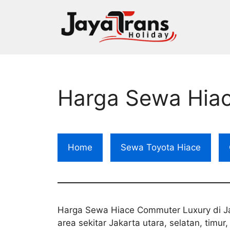
Skip
to
content
Harga Sewa Hiac
Home
Sewa Toyota Hiace
Harga Sewa Hiace Commuter Luxury di Ja
area sekitar Jakarta utara, selatan, timu