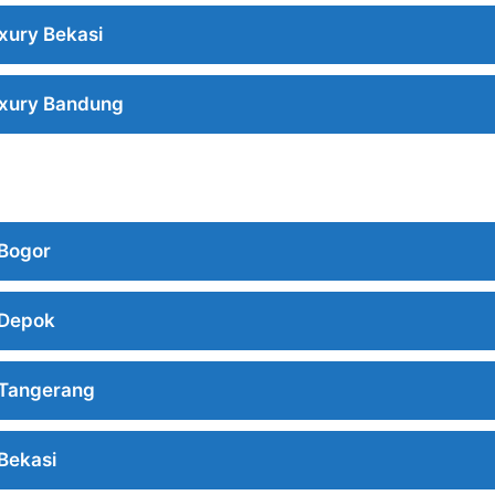
xury Bekasi
xury Bandung
Bogor
 Depok
 Tangerang
Bekasi