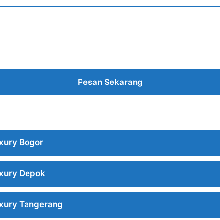
Pesan Sekarang
xury Bogor
xury Depok
xury Tangerang