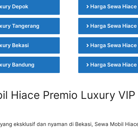
xury Depok
Harga Sewa Hiace
xury Tangerang
Harga Sewa Hiace
xury Bekasi
Harga Sewa Hiace 
xury Bandung
Harga Sewa Hiace
l Hiace Premio Luxury VIP 
 yang eksklusif dan nyaman di Bekasi, Sewa Mobil Hiac