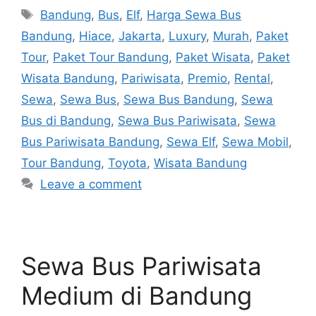
Tags
Bandung
,
Bus
,
Elf
,
Harga Sewa Bus
Bandung
,
Hiace
,
Jakarta
,
Luxury
,
Murah
,
Paket
Tour
,
Paket Tour Bandung
,
Paket Wisata
,
Paket
Wisata Bandung
,
Pariwisata
,
Premio
,
Rental
,
Sewa
,
Sewa Bus
,
Sewa Bus Bandung
,
Sewa
Bus di Bandung
,
Sewa Bus Pariwisata
,
Sewa
Bus Pariwisata Bandung
,
Sewa Elf
,
Sewa Mobil
,
Tour Bandung
,
Toyota
,
Wisata Bandung
Leave a comment
Sewa Bus Pariwisata
Medium di Bandung