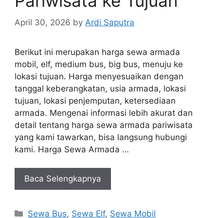
Pariwisata ke Tujuan
April 30, 2026
by
Ardi Saputra
Berikut ini merupakan harga sewa armada
mobil, elf, medium bus, big bus, menuju ke
lokasi tujuan. Harga menyesuaikan dengan
tanggal keberangkatan, usia armada, lokasi
tujuan, lokasi penjemputan, ketersediaan
armada. Mengenai informasi lebih akurat dan
detail tentang harga sewa armada pariwisata
yang kami tawarkan, bisa langsung hubungi
kami. Harga Sewa Armada …
Baca Selengkapnya
Categories
Sewa Bus
,
Sewa Elf
,
Sewa Mobil