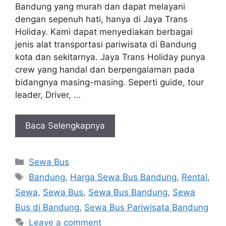
Bandung yang murah dan dapat melayani
dengan sepenuh hati, hanya di Jaya Trans
Holiday. Kami dapat menyediakan berbagai
jenis alat transportasi pariwisata di Bandung
kota dan sekitarnya. Jaya Trans Holiday punya
crew yang handal dan berpengalaman pada
bidangnya masing-masing. Seperti guide, tour
leader, Driver, …
Baca Selengkapnya
Categories
Sewa Bus
Tags
Bandung
,
Harga Sewa Bus Bandung
,
Rental
,
Sewa
,
Sewa Bus
,
Sewa Bus Bandung
,
Sewa
Bus di Bandung
,
Sewa Bus Pariwisata Bandung
Leave a comment