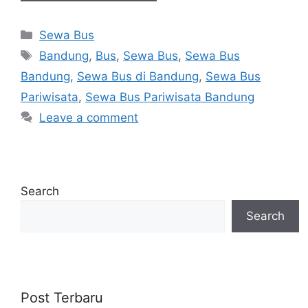
Categories
Sewa Bus
Tags
Bandung
,
Bus
,
Sewa Bus
,
Sewa Bus
Bandung
,
Sewa Bus di Bandung
,
Sewa Bus
Pariwisata
,
Sewa Bus Pariwisata Bandung
Leave a comment
Search
Search
Post Terbaru